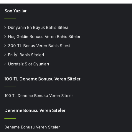
Son Yazılar
Dünyanın En Büyük Bahis Sitesi
Hoş Geldin Bonusu Veren Bahis Siteleri
300 TL Bonus Veren Bahis Sitesi
En İyi Bahis Siteleri
Ücretsiz Slot Oyunları
100 TL Deneme Bonusu Veren Siteler
100 TL Deneme Bonusu Veren Siteler
Deneme Bonusu Veren Siteler
Deneme Bonusu Veren Siteler