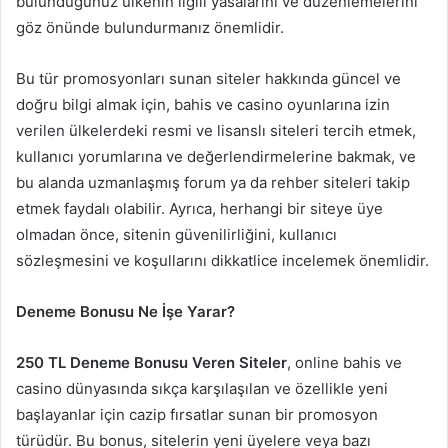
bulunduğunuz ülkenin ilgili yasalarını ve düzenlemelerini
göz önünde bulundurmanız önemlidir.
Bu tür promosyonları sunan siteler hakkında güncel ve
doğru bilgi almak için, bahis ve casino oyunlarına izin
verilen ülkelerdeki resmi ve lisanslı siteleri tercih etmek,
kullanıcı yorumlarına ve değerlendirmelerine bakmak, ve
bu alanda uzmanlaşmış forum ya da rehber siteleri takip
etmek faydalı olabilir. Ayrıca, herhangi bir siteye üye
olmadan önce, sitenin güvenilirliğini, kullanıcı
sözleşmesini ve koşullarını dikkatlice incelemek önemlidir.
Deneme Bonusu Ne İşe Yarar?
250 TL Deneme Bonusu Veren Siteler
, online bahis ve
casino dünyasında sıkça karşılaşılan ve özellikle yeni
başlayanlar için cazip fırsatlar sunan bir promosyon
türüdür. Bu bonus, sitelerin yeni üyelere veya bazı