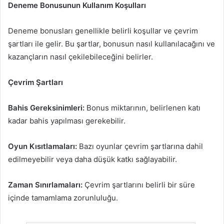
Deneme Bonusunun Kullanım Koşulları
Deneme bonusları genellikle belirli koşullar ve çevrim
şartları ile gelir. Bu şartlar, bonusun nasıl kullanılacağını ve
kazançların nasıl çekilebileceğini belirler.
Çevrim Şartları
Bahis Gereksinimleri:
Bonus miktarının, belirlenen katı
kadar bahis yapılması gerekebilir.
Oyun Kısıtlamaları:
Bazı oyunlar çevrim şartlarına dahil
edilmeyebilir veya daha düşük katkı sağlayabilir.
Zaman Sınırlamaları:
Çevrim şartlarını belirli bir süre
içinde tamamlama zorunluluğu.